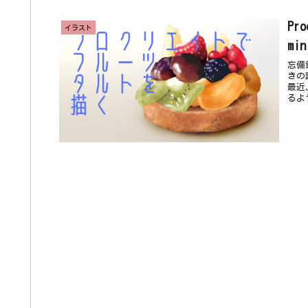
Pr
イラスト
mi
忘備
きの
最近
るよ