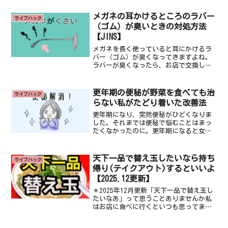
メガネの耳かけるところのラバー
ライフハック
（ゴム）が臭いときの対処方法
【JINS】
メガネを長く使っていると耳にかけるラ
バー（ゴム）が臭くなってきますよね。
ラバーが臭くなったら、お店で交換して
もらうのが最も確実な解決策です。時間
が経つとゴムが劣化し、汗や皮脂を吸収
してニオイが取れなくなります。この記
更年期の便秘が野菜を食べても治
ライフハック
事では、私が実際にJIN...
らない私がたどり着いた改善法
更年期になり、突然便秘がひどくなりま
した。それまでは便秘で悩むことはまっ
たくなかったのに。更年期になると女性
ホルモンであるエストロゲンが減って、
肌など体の水分を保持する力が弱まるそ
うです。その影響で、腸内の水分を保持
天下一品で替え玉したいなら持ち
ライフハック
する力も弱まり、便の水分...
帰り(テイクアウト)するといいよ
【2025.12更新】
＊2025年12月更新「天下一品で替え玉し
たいなあ」って思うことありませんか私
はお店に食べに行くといつも思ってまし
た。それで調べたのですが、残念ながら
実店舗では替え玉をやっているという情