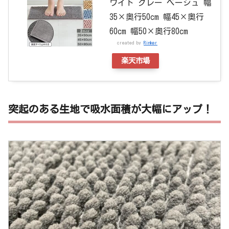
ワイト グレー ベージュ 幅
35×奥行50cm 幅45×奥行
60cm 幅50×奥行80cm
created by
Rinker
楽天市場
突起のある生地で吸水面積が大幅にアップ！