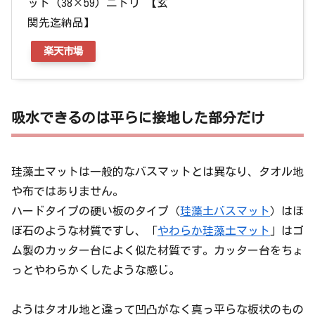
ット (38×59) ニトリ 【玄
関先迄納品】
楽天市場
吸水できるのは平らに接地した部分だけ
珪藻土マットは一般的なバスマットとは異なり、タオル地
や布ではありません。
ハードタイプの硬い板のタイプ（
珪藻土バスマット
）はほ
ぼ石のような材質ですし、「
やわらか珪藻土マット
」はゴ
ム製のカッター台によく似た材質です。カッター台をちょ
っとやわらかくしたような感じ。
ようはタオル地と違って凹凸がなく真っ平らな板状のもの