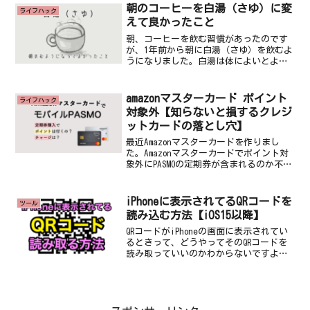
報は出てきません。お店で替え玉をする
朝のコーヒーを白湯（さゆ）に変
ライフハック
というのはどうやら...
えて良かったこと
朝、コーヒーを飲む習慣があったのです
が、1年前から朝に白湯（さゆ）を飲むよ
うになりました。白湯は体によいとよく
耳にしていましたが、「ただのお湯にそ
んな特別な効果ないでしょ？」と思い込
んでいてやろうと思ったことがありませ
amazonマスターカード ポイント
ライフハック
んでした。しかし、一年...
対象外【知らないと損するクレジ
ットカードの落とし穴】
最近Amazonマスターカードを作りまし
た。Amazonマスターカードでポイント対
象外にPASMOの定期券が含まれるのか不明
だったのでカスタマーサポートに問い合
わせをしました。その情報を共有しま
す。クレジットカードの複雑なポイント
iPhoneに表示されてるQRコードを
ツール
ルールクレ...
読み込む方法【iOS15以降】
QRコードがiPhoneの画面に表示されてい
るときって、どうやってそのQRコードを
読み取っていいのかわからないですよ
ね。iPhoneの画面にQRコードが表示され
てるiPadやMacなど他のデバイスが近くに
あるならそちらに移してからiPhon...