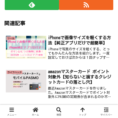
関連記事
iPhoneで画像サイズを軽くする方
ツール
法【純正アプリだけで超簡単】
iPhoneで写真のサイズを軽くする、とっ
てもかんたんな方法を紹介します。一度
設定しておけば次からは１回タップする
だけで、一瞬で画像のリサイズができま
す。アプリのダウンロード不要iPhoneの
純正アプリのみ使用概要説明iOS12以降で
amazonマスターカード ポイント
ライフハック
使える...
対象外【知らないと損するクレジ
ットカードの落とし穴】
最近Amazonマスターカードを作りまし
た。Amazonマスターカードでポイント対
象外にPASMOの定期券が含まれるのか不明
だったのでカスタマーサポートに問い合
わせをしました。その情報を共有しま
す。クレジットカードの複雑なポイント
メガネの耳かけるところのラバー
ライフハック
ルールクレ...
メニュー
ホーム
検索
トップ
サイドバー
（ゴム）が臭いときの対処方法