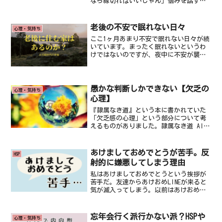
なら縁切ればいいじゃん」悩みを話す
と、こういう極端なことを言われた経験
ってありませんか？私はありますし、逆
に人の話を聞いているときに、つい自分
老後の不安で眠れない日々
心理・気持ち
も同じようなことを言ってし...
ここ1ヶ月あまり不安で眠れない日々が続
いています。まったく眠れないというわ
けではないのですが、夜中に不安が襲っ
てきて、突然目が覚めて心臓がバクバク
して目が冴えてしまうということが頻発
しています。お金がなくて行き詰まる夢
を見て目が覚めることも...
愚かな判断しかできない【欠乏の
心理・気持ち
心理】
『隷属なき道』という本に書かれていた
「欠乏感の心理」という部分について考
えるものがありました。隷属なき道 AIと
の競争に勝つ ベーシックインカムと一日
三時間労働posted with ヨメレバルトガ
ー・ブレグマン/野中 香方子 文藝春秋
あけましておめでとうが苦手。反
HSP
2...
射的に嫌悪してしまう理由
私はあけましておめでとうという挨拶が
苦手だ。友達からあけおめLINEが来ると
気が滅入ってしまう。以前はあけおめ
LINEが来たら割り切って一応こちらもあ
けおめと返信していたが、もう今年はス
ルーすることしかできなかった。どうし
忘年会行く派行かない派？HSPや
心理・気持ち
ても拒絶反応が出て...