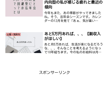
内向型の私が感じる疲れと最近の
傾向
今年もまた、あの季節がやってきました
ね。そう、忘年会シーズンです。カレン
ダーの12月を見て「あぁ、気が重い
な……」とため息をついている方、いる
のではないでしょうか。世間では「一年
を忘れて楽しもう！」なんて盛り上がっ
あと5万円あれば、、、【副収入
心理・気持ち
ていますが、私たちのように...
がほしい】
あと月5万あれば、生活が楽になるだろう
な、、、そんなことを考えるようになっ
て10年経ちます。今の私のお給料は月
14〜15万しかなく、なんとか生活できる
ギリギリです。余裕がまったくないので
気持ち的にもいつもギスギスしてしまう
気がします。私は2...
スポンサーリンク