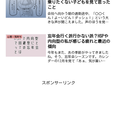
乗りたくない子どもを見て思った
こと
会社へ向かう朝の通勤途中、「〇〇く
ん！よーいどん！ダッシュ！」という大
きな声が聞こえました。声のほうを見る
と、父親らしき人と、幼稚園の先生と思
われる女性が、幼稚園児の男の子に声を
かけていました。幼稚園の先生の後ろに
忘年会行く派行かない派？HSPや
心理・気持ち
送迎バスが停まっています。...
内向型の私が感じる疲れと最近の
傾向
今年もまた、あの季節がやってきました
ね。そう、忘年会シーズンです。カレン
ダーの12月を見て「あぁ、気が重い
な……」とため息をついている方、いる
のではないでしょうか。世間では「一年
を忘れて楽しもう！」なんて盛り上がっ
ていますが、私たちのように...
スポンサーリンク