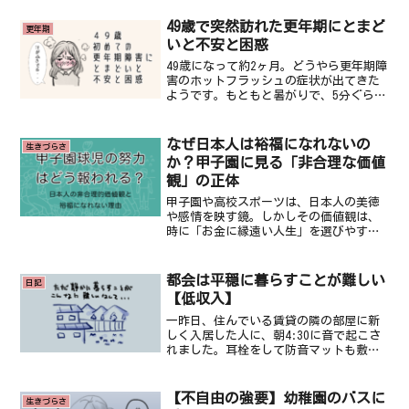
いうことが一番の理由です。その理由を
まとめてみました。「子供がかわいいか
49歳で突然訪れた更年期にとまど
更年期
らほしい」という感覚が理...
いと不安と困惑
49歳になって約2ヶ月。どうやら更年期障
害のホットフラッシュの症状が出てきた
ようです。もともと暑がりで、5分ぐらい
歩いただけで汗がブワーっと出たり、冬
でもちょっと動くとすぐ汗をかく体質の
ため、最初は気が付きませんでした。更
なぜ日本人は裕福になれないの
生きづらさ
年期障害かも？と気...
か？甲子園に見る「非合理な価値
観」の正体
甲子園や高校スポーツは、日本人の美徳
や感情を映す鏡。しかしその価値観は、
時に「お金に縁遠い人生」を選びやすく
する罠でもある。感動の裏にある構造を
見抜くことが、日本人が本当に裕福にな
る第一歩かもしれない。
都会は平穏に暮らすことが難しい
日記
【低収入】
一昨日、住んでいる賃貸の隣の部屋に新
しく入居した人に、朝4:30に音で起こさ
れました。耳栓をして防音マットも敷い
て寝ているのに音で起こされるのは異常
です。昨日は心が折れてわんわん大泣き
しました。私は13年前に賃貸の上階の騒
【不自由の強要】幼稚園のバスに
生きづらさ
音が原因でうつ病に...