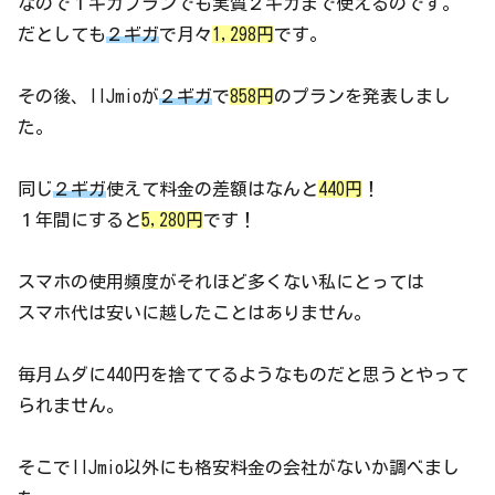
なので１ギガプランでも実質２ギガまで使えるのです。
だとしても
２ギガ
で月々
1,298円
です。
その後、IIJmioが
２ギガ
で
858円
のプランを発表しまし
た。
同じ
２ギガ
使えて料金の差額はなんと
440円
！
１年間にすると
5,280円
です！
スマホの使用頻度がそれほど多くない私にとっては
スマホ代は安いに越したことはありません。
毎月ムダに440円を捨ててるようなものだと思うとやって
られません。
そこでIIJmio以外にも格安料金の会社がないか調べまし