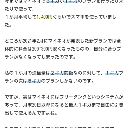
今まではマイネオで
３ギガ
か
１ギガ
のプランを行ったり来
たりで使って、
１か月平均して
1,400円
ぐらいでスマホを使っていまし
た。
ところが2021年2月にマイネオが発表した新プランでは全
体的に料金は200~300円安くなったものの、自分に合うプ
ランがなくなってしまったのです。
私の１か月の通信量は
２ギガ前後
なのに対して、
１ギガ
プ
ランの次は
５ギガ
のプランしかないのです。
ですが、実はマイネオにはフリータンクというシステムが
あって、月末20日以降になると最大１ギガまで自由に引き
出して使えるんですよね。