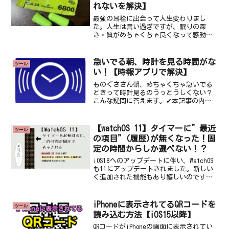
れないを解決】
最強の耳栓に出会って人生変わりまし
た。人生は言い過ぎですが、眠りの深
さ・質がめちゃくちゃ良くなって感動を
覚えるほどの変化です。眠りで困ってる
人にぜひ知ってほしいと思いこの記事を
書いています。というわけで、今回の記
急いでる朝、時計を見る時間がな
ツール
事はこんな人（↓）向けです。...
い！【時報アプリで解決】
ものぐささん朝、めちゃくちゃ急いでる
ときって時計見るのうっとうしくない？
こんな疑問に答えます。✔本記事の内容
急いでる時、忙しくて時、時計を見る手
間を省きたいなら時報アプリで解決！ス
ーパーめんどくさがり＆効率化が大好き
【watchOS 11】タイマーに”最近
ツール
なみかこです。うちには時...
の項目”(履歴)が無くなった！固
定の時間からしか選べない！？
iOS18へのアップデートに伴い、WatchOS
も11にアップデートされました。新しい
く追加された機能もあり嬉しいのです
が、私にとっては利用頻度が高く重宝し
ているタイマーを起動してみたところ、
以前とは仕様が変わっていて困惑しまし
iPhoneに表示されてるQRコードを
ツール
た。過去の履...
読み込む方法【iOS15以降】
QRコードがiPhoneの画面に表示されてい