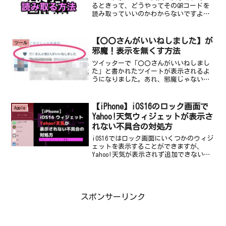
るときって、どうやってそのQRコードを
読み取っていいのかわからないですよ
ね。iPhoneの画面にQRコードが表示され
てるiPadやMacなど他のデバイスが近くに
あるならそちらに移してからiPhon...
【〇〇さんがいいねしました】が
ツール
邪魔！表示を無くす方法
ツイッターで「〇〇さんがいいねしまし
た」と書かれたツイートが表示されるよ
うになりました。あれ、邪魔じゃないで
すか？どこの誰だか知らない人のどうで
もいい身内ネタとか、ときには見たくも
ないものが勝手に表示されてしまい、正
【iPhone】iOS16のロック画面で
Apple
直私にとってはかなり不愉...
Yahoo!天気ウィジェットが表示さ
れない不具合の対処方
iOS16ではロック画面にいくつかのウィジ
ェットを表示することができますが、
Yahoo!天気が表示されず追加できない不
具合がありました。
スポンサーリンク