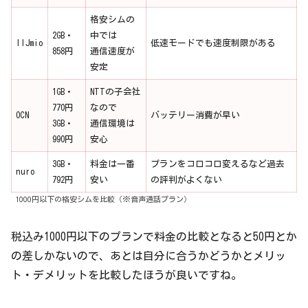
格安シムの
2GB・
中では
IIJmio
低速モードでも速度制限がある
858円
通信速度が
安定
1GB・
NTTの子会社
770円
なので
OCN
バッテリー消費が早い
3GB・
通信環境は
990円
安心
3GB・
料金は一番
プランをコロコロ変えるなど過去
nuro
792円
安い
の評判がよくない
1000円以下の格安シムを比較（※音声通話プラン）
税込み1000円以下のプランで料金の比較となると50円とか
の差しかないので、あとは自分に合うかどうかとメリッ
ト・デメリットを比較したほうが良いですね。