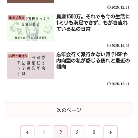
2025.12.21
資産1500万。それでも今の生活に
生きづらさ
1ミリも満足できず、もがき疲れ
ている私の日常
2025.12.19
忘年会行く派行かない派？HSPや
心理・気持ち
内向型の私が感じる疲れと最近の
傾向
2025.12.14
次のページ
前
次
1
2
3
6