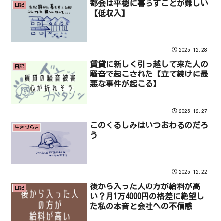
都会は平穏に暮らすことが難しい
日記
【低収入】
2025.12.28
賃貸に新しく引っ越して来た人の
日記
騒音で起こされた【立て続けに最
悪な事件が起こる】
2025.12.27
このくるしみはいつおわるのだろ
生きづらさ
う
2025.12.22
後から入った人の方が給料が高
日記
い？月1万4000円の格差に絶望し
た私の本音と会社への不信感